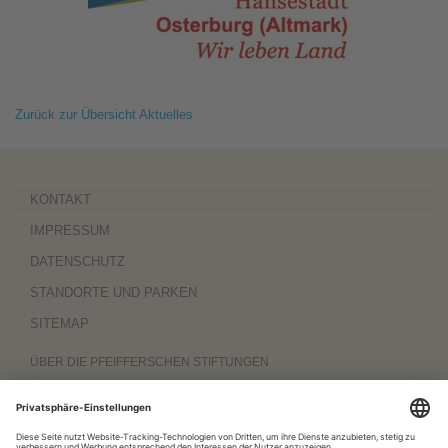
Zurück zur Übersicht Aktuelles
KONTAKT
IMPRESSUM
DATENSCHUTZ
STANDORTE UND PARKEN
SITEMAP
ÜBER DIE PFEIFFERSCHEN STIFTUNGEN
Die Pfeifferschen Stiftungen,
gegründet 1889
, sind ein gemeinnütziger
Komplexträger und bieten
ambulante Pflegedienste
sowie
stationäre
Wohnangebote für Senioren
, besondere
Wohnformen und Eingliederungshilfe für
Menschen mit Behinderung
, außerdem
Werkstätten
mit ca. 600 Beschäftigten