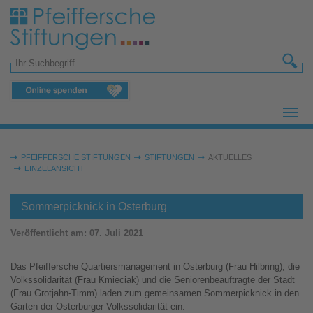
Zum Hauptinhalt springen
Suchformular
Sie sind hier:
PFEIFFERSCHE STIFTUNGEN
STIFTUNGEN
AKTUELLES
EINZELANSICHT
Sommerpicknick in Osterburg
Veröffentlicht am:
07. Juli 2021
Das Pfeiffersche Quartiersmanagement in Osterburg (Frau Hilbring), die
Volkssolidarität (Frau Kmieciak) und die Seniorenbeauftragte der Stadt
(Frau Grotjahn-Timm) laden zum gemeinsamen Sommerpicknick in den
Garten der Osterburger Volkssolidarität ein.