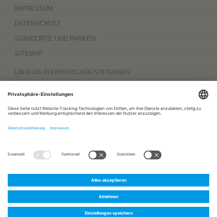
IMPRESSUM
DATENSCHUTZ
STANDORTE UND PARKEN
SITEMAP
ÜBER DIE PFEIFFERSCHEN STIFTUNGEN
Die Pfeifferschen Stiftungen,
gegründet 1889
, sind ein gemeinnütziger
Komplexträger und bieten
ambulante Pflegedienste
sowie
stationäre
Wohnangebote für Senioren
, besondere
Wohnformen und Eingliederungshilfe für
Menschen mit Behinderung
, außerdem
Werkstätten
mit ca. 600 Beschäftigten
sowie eine
Palliativ- und Hospizversorgung
für Menschen jeden Alters. Darüber
hinaus sind sie zu 100 Prozent am
Sozialpädiatrischen Zentrum Magdeburg
und zu 50 Prozent am
Bildungszentrum für Gesundheitsberufe Magdeburg
beteiligt.
www.pfeiffersche-stiftungen.de
ZERTIFIZIERUNG
FOLGEN SIE UNS AUF:
Pfeiffersche
Pfeiffersche
Pfeiffersche
Stiftungen
Stiftungen
Stiftungen