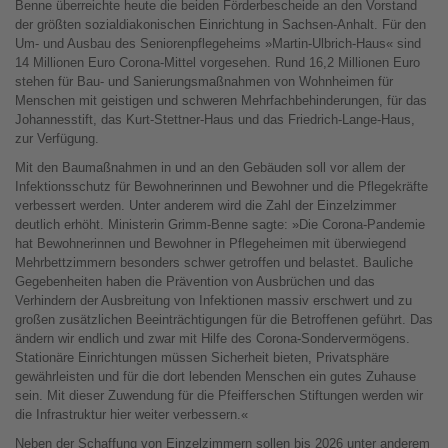
Benne überreichte heute die beiden Förderbescheide an den Vorstand
der größten sozialdiakonischen Einrichtung in Sachsen-Anhalt. Für den
Um- und Ausbau des Seniorenpflegeheims »Martin-Ulbrich-Haus« sind
14 Millionen Euro Corona-Mittel vorgesehen. Rund 16,2 Millionen Euro
stehen für Bau- und Sanierungsmaßnahmen von Wohnheimen für
Menschen mit geistigen und schweren Mehrfachbehinderungen, für das
Johannesstift, das Kurt-Stettner-Haus und das Friedrich-Lange-Haus,
zur Verfügung.
Mit den Baumaßnahmen in und an den Gebäuden soll vor allem der
Infektionsschutz für Bewohnerinnen und Bewohner und die Pflegekräfte
verbessert werden. Unter anderem wird die Zahl der Einzelzimmer
deutlich erhöht. Ministerin Grimm-Benne sagte: »Die Corona-Pandemie
hat Bewohnerinnen und Bewohner in Pflegeheimen mit überwiegend
Mehrbettzimmern besonders schwer getroffen und belastet. Bauliche
Gegebenheiten haben die Prävention von Ausbrüchen und das
Verhindern der Ausbreitung von Infektionen massiv erschwert und zu
großen zusätzlichen Beeinträchtigungen für die Betroffenen geführt. Das
ändern wir endlich und zwar mit Hilfe des Corona-Sondervermögens.
Stationäre Einrichtungen müssen Sicherheit bieten, Privatsphäre
gewährleisten und für die dort lebenden Menschen ein gutes Zuhause
sein. Mit dieser Zuwendung für die Pfeifferschen Stiftungen werden wir
die Infrastruktur hier weiter verbessern.«
Neben der Schaffung von Einzelzimmern sollen bis 2026 unter anderem