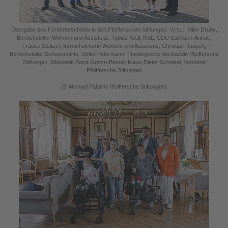
Übergabe des Förderbescheids in den Pfeifferschen Stiftungen. V.l.n.r.: Mike Drube,
Bereichsleiter Wohnen und Assistenz; Tobias Krull, MdL, CDU Sachsen-Anhalt;
Frauke Steitzer, Bereichsleiterin Wohnen und Assistenz; Christian Rausch,
Bereichsleiter Seniorenstifte; Ulrike Petermann, Theologische Vorständin Pfeiffersche
Stiftungen; Ministerin Petra Grimm-Benne; Klaus-Dieter Schinkel, Vorstand
Pfeiffersche Stiftungen
(© Michael Palatini/ Pfeiffersche Stiftungen)