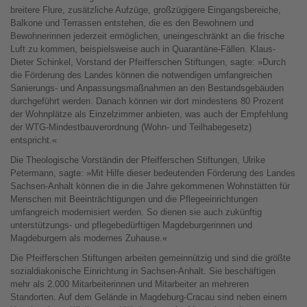
breitere Flure, zusätzliche Aufzüge, großzügigere Eingangsbereiche,
Balkone und Terrassen entstehen, die es den Bewohnern und
Bewohnerinnen jederzeit ermöglichen, uneingeschränkt an die frische
Luft zu kommen, beispielsweise auch in Quarantäne-Fällen. Klaus-
Dieter Schinkel, Vorstand der Pfeifferschen Stiftungen, sagte: »Durch
die Förderung des Landes können die notwendigen umfangreichen
Sanierungs- und Anpassungsmaßnahmen an den Bestandsgebäuden
durchgeführt werden. Danach können wir dort mindestens 80 Prozent
der Wohnplätze als Einzelzimmer anbieten, was auch der Empfehlung
der WTG-Mindestbauverordnung (Wohn- und Teilhabegesetz)
entspricht.«
Die Theologische Vorständin der Pfeifferschen Stiftungen, Ulrike
Petermann, sagte: »Mit Hilfe dieser bedeutenden Förderung des Landes
Sachsen-Anhalt können die in die Jahre gekommenen Wohnstätten für
Menschen mit Beeinträchtigungen und die Pflegeeinrichtungen
umfangreich modernisiert werden. So dienen sie auch zukünftig
unterstützungs- und pflegebedürftigen Magdeburgerinnen und
Magdeburgern als modernes Zuhause.«
Die Pfeifferschen Stiftungen arbeiten gemeinnützig und sind die größte
sozialdiakonische Einrichtung in Sachsen-Anhalt. Sie beschäftigen
mehr als 2.000 Mitarbeiterinnen und Mitarbeiter an mehreren
Standorten. Auf dem Gelände in Magdeburg-Cracau sind neben einem