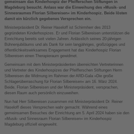
gemeinsam das Kinderhospiz der Pfeifferschen Stiftungen in
Magdeburg besucht. Anlass war die Einweihung des »Musik- und
Sinnesraumes Florian Silbereisen« im Kinderhospiz. Beide lösten
damit ein kürzlich gegebenes Versprechen ein.
Ministerpräsident Dr. Reiner Haseloff ist Schirmherr des 2013
gegründeten Kinderhospizes. Er und Florian Silbereisen unterstützen die
Einrichtung bereits seit vielen Jahren. Anlässlich seines 20-jährigen
Bühnenjubiläums und als Dank für sein langjähriges, großzügiges und
öffentlichkeitswirksames Engagement hat das Kinderhospiz Florian
Silbereisen einen Therapieraum gewidmet.
Gemeinsam mit dem Ministerpräsidenten überreichten Vertreterinnen
und Vertreter des Kinderhospizes der Pfeifferschen Stiftungen Herrn
Silbereisen die Widmung im Rahmen der ARD-Gala »Die große
Schlagerüberraschung für Florian Silbereisen« am 16. März 2024.
Beide, Florian Silbereisen und der Ministerpräsident, versprachen,
diesen Raum auch persönlich einzuweihen.
Nun hat Herr Silbereisen zusammen mit Ministerpräsident Dr. Reiner
Haseloff dieses Versprechen wahr gemacht. Während eines
gemeinsamen Besuches der Einrichtung am 5. April 2024 haben sie den
»Musik- und Sinnesraum Florian Silbereisen« im Kinderhospiz
Magdeburg offiziell eingeweiht.