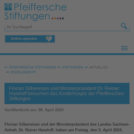
Zum Hauptinhalt springen
Suchformular
Sie sind hier:
PFEIFFERSCHE STIFTUNGEN
STIFTUNGEN
AKTUELLES
EINZELANSICHT
Florian Silbereisen und Ministerpräsident Dr. Reiner
Haseloff besuchen das Kinderhospiz der Pfeifferschen
Stiftungen
Veröffentlicht am:
08. April 2024
Florian Silbereisen und der Ministerpräsident des Landes Sachsen-
Anhalt, Dr. Reiner Haseloff, haben am Freitag, den 5. April 2024,