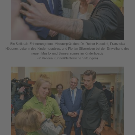
Ein Selfie als Erinnerungsfoto: Ministerpräsident Dr. Reiner Haseloff, Franziska
Höppner, Leiterin des Kinderhospizes, und Florian Silbereisen bei der Einweihung des
neuen Musik- und Sinnesraumes im Kinderhospiz
(© Viktoria Kühne/Pfeiffersche Stiftungen)