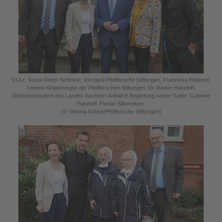
V.l.n.r.: Klaus-Dieter Schinkel, Vorstand Pfeiffersche Stiftungen, Franziska Höppner,
Leiterin Kinderhospiz der Pfeifferschen Stiftungen, Dr. Reiner Haseloff,
Ministerpräsident des Landes Sachsen-Anhalt in Begleitung seiner Gattin, Gabriele
Haseloff, Florian Silbereisen.
(© Viktoria Kühne/Pfeiffersche Stiftungen)