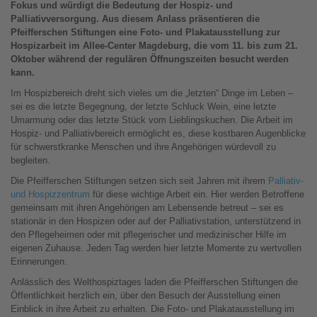
Fokus und würdigt die Bedeutung der Hospiz- und
Palliativversorgung. Aus diesem Anlass präsentieren die
Pfeifferschen Stiftungen eine Foto- und Plakatausstellung zur
Hospizarbeit im Allee-Center Magdeburg, die vom 11. bis zum 21.
Oktober während der regulären Öffnungszeiten besucht werden
kann.
Im Hospizbereich dreht sich vieles um die „letzten“ Dinge im Leben –
sei es die letzte Begegnung, der letzte Schluck Wein, eine letzte
Umarmung oder das letzte Stück vom Lieblingskuchen. Die Arbeit im
Hospiz- und Palliativbereich ermöglicht es, diese kostbaren Augenblicke
für schwerstkranke Menschen und ihre Angehörigen würdevoll zu
begleiten.
Die Pfeifferschen Stiftungen setzen sich seit Jahren mit ihrem
Palliativ-
und Hospizzentrum
für diese wichtige Arbeit ein. Hier werden Betroffene
gemeinsam mit ihren Angehörigen am Lebensende betreut – sei es
stationär in den Hospizen oder auf der Palliativstation, unterstützend in
den Pflegeheimen oder mit pflegerischer und medizinischer Hilfe im
eigenen Zuhause. Jeden Tag werden hier letzte Momente zu wertvollen
Erinnerungen.
Anlässlich des Welthospiztages laden die Pfeifferschen Stiftungen die
Öffentlichkeit herzlich ein, über den Besuch der Ausstellung einen
Einblick in ihre Arbeit zu erhalten. Die Foto- und Plakatausstellung im