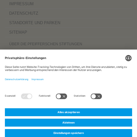
IMPRESSUM
DATENSCHUTZ
STANDORTE UND PARKEN
SITEMAP
ÜBER DIE PFEIFFERSCHEN STIFTUNGEN
Die Pfeifferschen Stiftungen,
gegründet 1889
, sind ein gemeinnütziger
Komplexträger und bieten
ambulante Pflegedienste
sowie
stationäre
Wohnangebote für Senioren
, besondere
Wohnformen und Eingliederungshilfe für
Menschen mit Behinderung
, außerdem
Werkstätten
mit ca. 600 Beschäftigten
sowie eine
Palliativ- und Hospizversorgung
für Menschen jeden Alters. Darüber
hinaus sind sie zu 100 Prozent am
Sozialpädiatrischen Zentrum Magdeburg
und zu 50 Prozent am
Bildungszentrum für Gesundheitsberufe Magdeburg
beteiligt.
www.pfeiffersche-stiftungen.de
ZERTIFIZIERUNG
FOLGEN SIE UNS AUF:
Pfeiffersche
Pfeiffersche
Pfeiffersche
Stiftungen
Stiftungen
Stiftungen