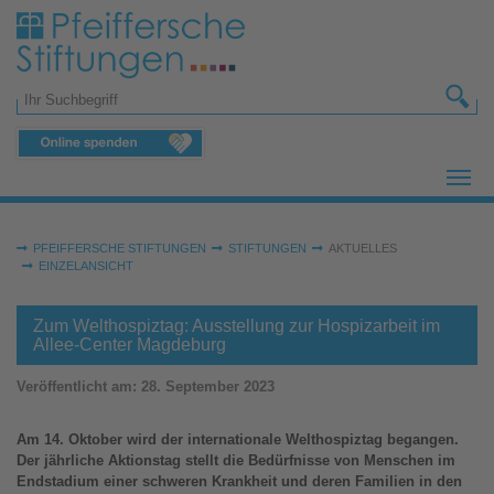
Zum Hauptinhalt springen
Suchformular
Sie sind hier:
PFEIFFERSCHE STIFTUNGEN
STIFTUNGEN
AKTUELLES
EINZELANSICHT
Zum Welthospiztag: Ausstellung zur Hospizarbeit im
Allee-Center Magdeburg
Veröffentlicht am:
28. September 2023
Am 14. Oktober wird der internationale Welthospiztag begangen.
Der jährliche Aktionstag stellt die Bedürfnisse von Menschen im
Endstadium einer schweren Krankheit und deren Familien in den