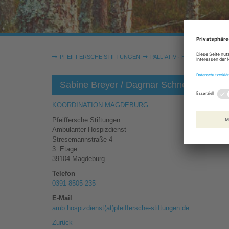
Sie sind hier:
PFEIFFERSCHE STIFTUNGEN
PALLIATIV · HOSPIZ
AMBU
Sabine Breyer / Dagmar Schneiß
KOORDINATION MAGDEBURG
Pfeiffersche Stiftungen
Ambulanter Hospizdienst
Stresemannstraße 4
3. Etage
39104
Magdeburg
Telefon
0391 8505 235
E-Mail
amb.hospizdienst(at)pfeiffersche-stiftungen.de
Zurück