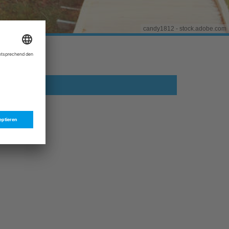
candy1812 - stock.adobe.com